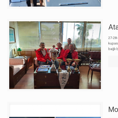
Ata
27-28-
kupası
bağlı 
Mo