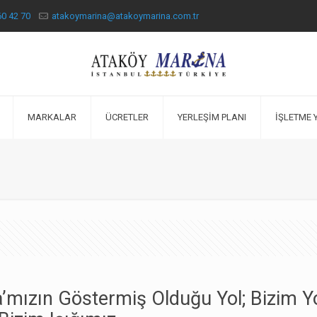
60 42 70
atakoymarina@atakoymarina.com.tr
MARKALAR
ÜCRETLER
YERLEŞİM PLANI
İŞLETME 
a’mızın Göstermiş Olduğu Yol; Bizim 