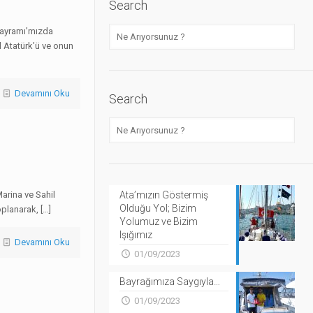
Search
Bayramı’mızda
 Atatürk’ü ve onun
Devamını Oku
Search
Ata’mızın Göstermiş
arina ve Sahil
Olduğu Yol; Bizim
oplanarak,
[…]
Yolumuz ve Bizim
Işığımız
Devamını Oku
01/09/2023
Bayrağımıza Saygıyla…
01/09/2023