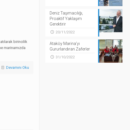
Deniz Taşımacılığı,
Proaktif Yaklaşım
Gerektirir
20/11/2022
ılarak birincilik
Ataköy Marina’yı
yine marinamızda
Gururlandıran Zaferler
31/10/2022
Devamını Oku