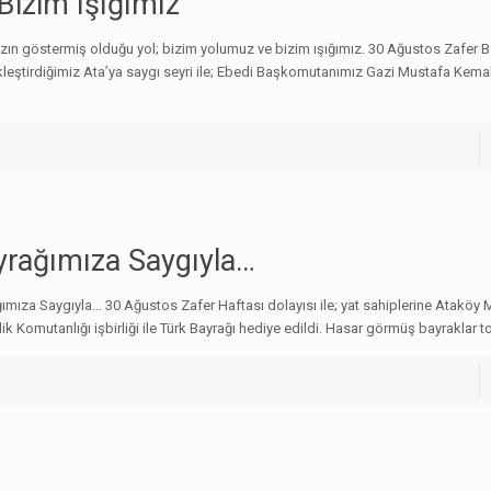
Bizim Işığımız
zın göstermiş olduğu yol; bizim yolumuz ve bizim ışığımız. 30 Ağustos Zafer 
leştirdiğimiz Ata’ya saygı seyri ile; Ebedi Başkomutanımız Gazi Mustafa Kemal
yrağımıza Saygıyla…
ımıza Saygıyla… 30 Ağustos Zafer Haftası dolayısı ile; yat sahiplerine Ataköy M
ik Komutanlığı işbirliği ile Türk Bayrağı hediye edildi. Hasar görmüş bayraklar t