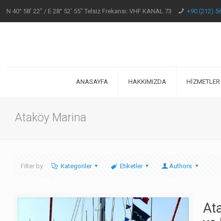
N 40° 58' 22" / E 28° 52' 55" Telsiz Frekansı: VHF KANAL 73
+90 (212) 5
ANASAYFA
HAKKIMIZDA
HİZMETLER
Ataköy Marina
Filter by
Kategoriler
Etiketler
Authors
At