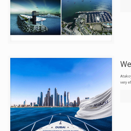
We 
Atakoy
very e