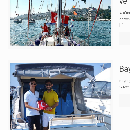
ve 
Ata’mı
gerçek
[…]
Ba
Bayrağ
Güvenl