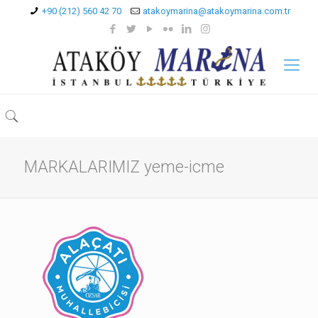
+90 (212) 560 42 70
atakoymarina@atakoymarina.com.tr
MARKALARIMIZ yeme-icme