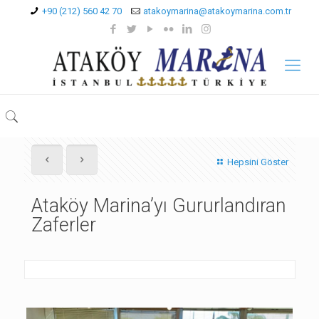
+90 (212) 560 42 70
atakoymarina@atakoymarina.com.tr
Hepsini Göster
Ataköy Marina’yı Gururlandıran
Zaferler