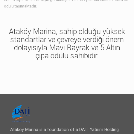
ödülü taşımaktadır.
l
Ataköy Marina, sahip olduğu yüksek
standartlar ve çevreye verdiği önem
dolayısıyla Mavi Bayrak ve 5 Altın
çıpa ödülü sahibidir.
l
l
l
Atakoy Marina is a foundation of a DATİ Yatırım Holding.