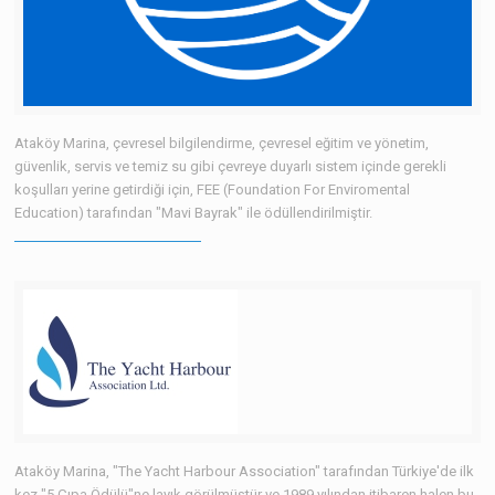
l
l
l
Ataköy Marina, çevresel bilgilendirme, çevresel eğitim ve yönetim,
l
güvenlik, servis ve temiz su gibi çevreye duyarlı sistem içinde gerekli
koşulları yerine getirdiği için, FEE (Foundation For Enviromental
l
Education) tarafından "Mavi Bayrak" ile ödüllendirilmiştir.
l
Ataköy Marina, "The Yacht Harbour Association" tarafından Türkiye'de ilk
kez "5 Çıpa Ödülü"ne layık görülmüştür ve 1989 yılından itibaren halen bu