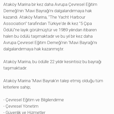
Ataköy Marina bir kez daha Avrupa Çevresel Eğitim
l
Derneği’nin ‘Mavi Bayrağı’nı dalgalandırmaya hak
kazandı. Ataköy Marina, "The Yacht Harbour
l
Association" tarafından Türkiye'de ilk kez "5 Çıpa
l
Ödülü"ne layık görülmüştür ve 1989 yılından itibaren
l
halen bu ödülü taşımaktadır ve bu yıl bir kez daha
Avrupa Çevresel Eğitim Derneği’nin ‘Mavi Bayrağı’nı
l
dalgalandırmaya hak kazanmıştır.
l
Ataköy Marina, bu ödülle 22 yıldır kesintisiz bu bayrağı
l
taşımaktadır.
l
Ataköy Marina ‘Mavi Bayrak’ın talep etmiş olduğu tüm
l
kriterlere sahip;
al
- Çevresel Eğitim ve Bilgilendirme
al
- Çevresel Yönetim
l
- Güvenlik ve Hizmetler