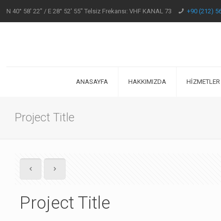
N 40° 58' 22" / E 28° 52' 55" Telsiz Frekansı: VHF KANAL 73
+90 (212) 5
ANASAYFA
HAKKIMIZDA
HİZMETLER
Project Title
Project Title