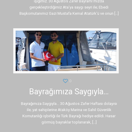
ışığımız. 30 Ağustos Zafer Bayramı’mızda
gerçekleştirdiğimiz Ata’ya saygı seyri ile; Ebedi
Başkomutanımız Gazi Mustafa Kemal Atatürk’ü ve onun
[…]
0
Bayrağımıza Saygıyla…
Bayrağımıza Saygıyla… 30 Ağustos Zafer Haftası dolayısı
ile; yat sahiplerine Ataköy Marina ve Sahil Güvenlik
Komutanlığı işbirliği ile Türk Bayrağı hediye edildi. Hasar
görmüş bayraklar toplanarak,
[…]