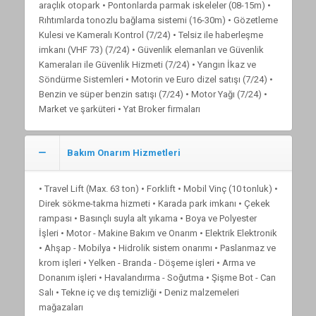
araçlık otopark • Pontonlarda parmak iskeleler (08-15m) •
Rıhtımlarda tonozlu bağlama sistemi (16-30m) • Gözetleme
Kulesi ve Kameralı Kontrol (7/24) • Telsiz ile haberleşme
imkanı (VHF 73) (7/24) • Güvenlik elemanları ve Güvenlik
Kameraları ile Güvenlik Hizmeti (7/24) • Yangın İkaz ve
Söndürme Sistemleri • Motorin ve Euro dizel satışı (7/24) •
Benzin ve süper benzin satışı (7/24) • Motor Yağı (7/24) •
Market ve şarküteri • Yat Broker firmaları
Bakım Onarım Hizmetleri
• Travel Lift (Max. 63 ton) • Forklift • Mobil Vinç (10 tonluk) •
Direk sökme-takma hizmeti • Karada park imkanı • Çekek
rampası • Basınçlı suyla alt yıkama • Boya ve Polyester
İşleri • Motor - Makine Bakım ve Onarım • Elektrik Elektronik
• Ahşap - Mobilya • Hidrolik sistem onarımı • Paslanmaz ve
krom işleri • Yelken - Branda - Döşeme işleri • Arma ve
Donanım işleri • Havalandırma - Soğutma • Şişme Bot - Can
Salı • Tekne iç ve dış temizliği • Deniz malzemeleri
mağazaları