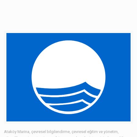
Ataköy Marina, çevresel bilgilendirme, çevresel eğitim ve yönetim,