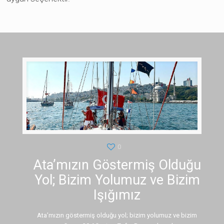
0
Ata’mızın Göstermiş Olduğu
Yol; Bizim Yolumuz ve Bizim
Işığımız
Ata’mızın göstermiş olduğu yol; bizim yolumuz ve bizim