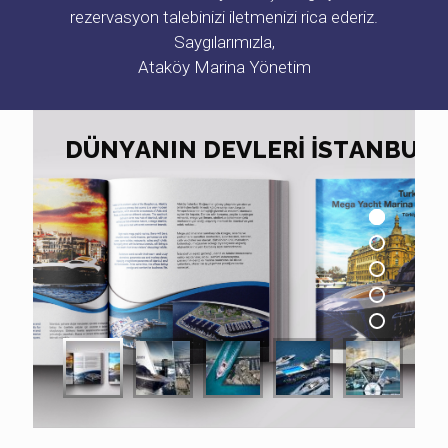
rezervasyon talebinizi iletmenizi rica ederiz.
Saygılarımızla,
Ataköy Marina Yönetim
D
Ü
N
Y
A
N
I
N
D
E
V
L
E
R
İ
İ
S
T
A
N
B
U
L
'