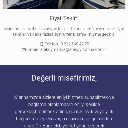
Fiyat Teklifi
Mari̇namızla ilgi̇li̇ rezervasyon talepleri̇, konaklama seçenekleri̇, fi̇yat
tekli̇fleri̇ ve daha fazlası için lütfen bi̇zi̇mle iletişime geçini̇z.
Telefon : 0 212 560 42 70
E-mail : atakoymarina@atakoymarina.com.tr
Değerli misafirimiz,
Marinamızda sizlere en iyi hizmeti sunabilmek ve
bağlama planlamasını en iyi şekilde
gerçekleştirebilmek adına, günlük, aylık veya yıllık
bağlama talepleriniz için marinamıza gelmeden
önce Ön Büro ekibiyle iletişime geçerek