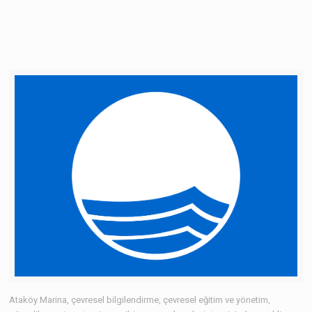
Ataköy Marina, çevresel bilgilendirme, çevresel eğitim ve yönetim,