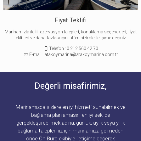
Fiyat Teklifi
Mari̇namızla ilgi̇li̇ rezervasyon talepleri̇, konaklama seçenekleri̇, fi̇yat
tekli̇fleri̇ ve daha fazlası için lütfen bi̇zi̇mle iletişime geçini̇z.
Telefon : 0 212 560 42 70
E-mail : atakoymarina@atakoymarina.com.tr
Değerli misafirimiz,
Marinamızda sizlere en iyi hizmeti sunabilmek ve
bağlama planlamasını en iyi şekilde
gerçekleştirebilmek adına, günlük, aylık veya yıllık
bağlama talepleriniz için marinamıza gelmeden
önce Ön Büro ekibiyle iletişime geçerek