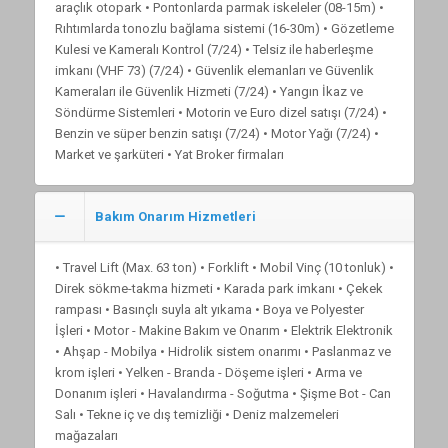
araçlık otopark • Pontonlarda parmak iskeleler (08-15m) •
Rıhtımlarda tonozlu bağlama sistemi (16-30m) • Gözetleme
Kulesi ve Kameralı Kontrol (7/24) • Telsiz ile haberleşme
imkanı (VHF 73) (7/24) • Güvenlik elemanları ve Güvenlik
Kameraları ile Güvenlik Hizmeti (7/24) • Yangın İkaz ve
Söndürme Sistemleri • Motorin ve Euro dizel satışı (7/24) •
Benzin ve süper benzin satışı (7/24) • Motor Yağı (7/24) •
Market ve şarküteri • Yat Broker firmaları
Bakım Onarım Hizmetleri
• Travel Lift (Max. 63 ton) • Forklift • Mobil Vinç (10 tonluk) •
Direk sökme-takma hizmeti • Karada park imkanı • Çekek
rampası • Basınçlı suyla alt yıkama • Boya ve Polyester
İşleri • Motor - Makine Bakım ve Onarım • Elektrik Elektronik
• Ahşap - Mobilya • Hidrolik sistem onarımı • Paslanmaz ve
krom işleri • Yelken - Branda - Döşeme işleri • Arma ve
Donanım işleri • Havalandırma - Soğutma • Şişme Bot - Can
Salı • Tekne iç ve dış temizliği • Deniz malzemeleri
mağazaları