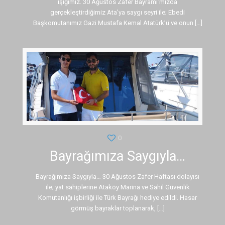
ışığımız. 30 Ağustos Zafer Bayramı’mızda
gerçekleştirdiğimiz Ata’ya saygı seyri ile; Ebedi
Başkomutanımız Gazi Mustafa Kemal Atatürk’ü ve onun
[…]
0
Bayrağımıza Saygıyla…
Bayrağımıza Saygıyla… 30 Ağustos Zafer Haftası dolayısı
ile; yat sahiplerine Ataköy Marina ve Sahil Güvenlik
Komutanlığı işbirliği ile Türk Bayrağı hediye edildi. Hasar
görmüş bayraklar toplanarak,
[…]