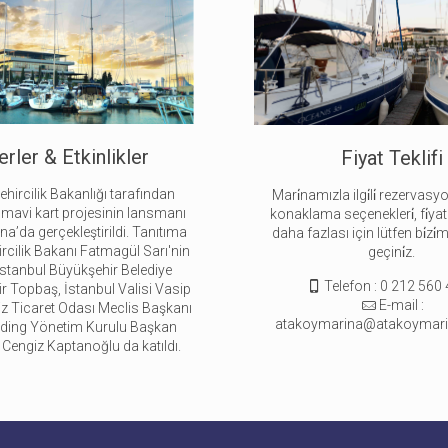
rler & Etkinlikler
Fiyat Teklifi
ehircilik Bakanlığı tarafından
Mari̇namızla ilgi̇li̇ rezervasyon
 mavi kart projesinin lansmanı
konaklama seçenekleri̇, fi̇yat te
a’da gerçekleştirildi. Tanıtıma
daha fazlası için lütfen bi̇zi̇m
ircilik Bakanı Fatmagül Sarı'nin
geçini̇z.
 İstanbul Büyükşehir Belediye
Telefon : 0 212 560
r Topbaş, İstanbul Valisi Vasip
E-mail :
niz Ticaret Odası Meclis Başkanı
atakoymarina@atakoymari
olding Yönetim Kurulu Başkan
Cengiz Kaptanoğlu da katıldı.