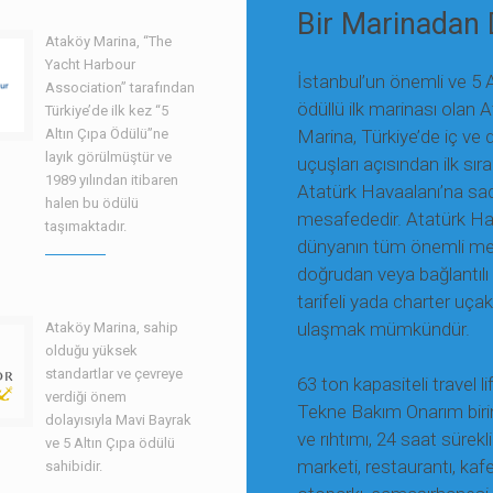
Bir Marinadan 
Ataköy Marina, “The
Yacht Harbour
İstanbul’un önemli ve 5 A
Association” tarafından
ödüllü ilk marinası olan 
Türkiye’de ilk kez “5
Altın Çıpa Ödülü”ne
Marina, Türkiye’de iç ve 
layık görülmüştür ve
uçuşları açısından ilk sır
1989 yılından itibaren
Atatürk Havaalanı’na s
halen bu ödülü
mesafededir. Atatürk Ha
taşımaktadır.
dünyanın tüm önemli mer
doğrudan veya bağlantılı
tarifeli yada charter uçakl
ulaşmak mümkündür.
Ataköy Marina, sahip
olduğu yüksek
standartlar ve çevreye
63 ton kapasiteli travel li
verdiği önem
Tekne Bakım Onarım biri
dolayısıyla Mavi Bayrak
ve rıhtımı, 24 saat sürekl
ve 5 Altın Çıpa ödülü
marketi, restaurantı, kaf
sahibidir.