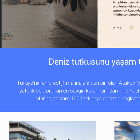
Deniz tutkusunu yaşam ta
Türkiye'nin en prestijli marinalarından biri olan Atakö
yatçılık sektörünün en saygın kurumlarından The Yac
Marina, toplam 1000 tekneye denizde bağlama i