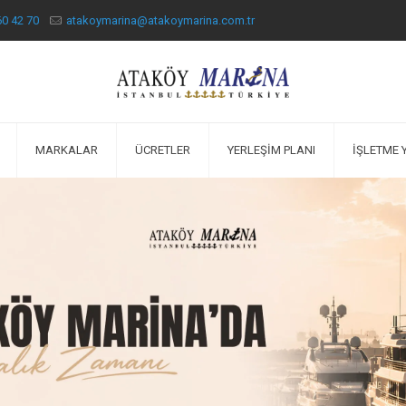
60 42 70
atakoymarina@atakoymarina.com.tr
MARKALAR
ÜCRETLER
YERLEŞİM PLANI
İŞLETME 