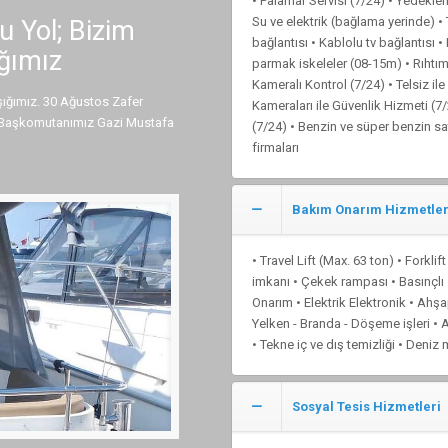
• Palamar Servisi (7/24) • Yedekle
Su ve elektrik (bağlama yerinde) •
 Yol; Bizim
bağlantısı • Kablolu tv bağlantısı 
ğımız
parmak iskeleler (08-15m) • Rıhtı
Kameralı Kontrol (7/24) • Telsiz i
şığımız. 30 Ağustos Zafer
Kameraları ile Güvenlik Hizmeti (7
di Başkomutanımız Gazi Mustafa
(7/24) • Benzin ve süper benzin sat
firmaları
Bakım Onarım Hizmetler
• Travel Lift (Max. 63 ton) • Forkl
imkanı • Çekek rampası • Basınçlı 
Onarım • Elektrik Elektronik • Ahşa
Yelken - Branda - Döşeme işleri • 
• Tekne iç ve dış temizliği • Deni
Sosyal Tesis Hizmetleri