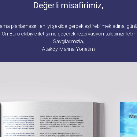
Değerli misafirimiz,
a planlamasını en iyi şekilde gerçekleştirebilmek adına, günlük,
n Büro ekibiyle iletişime geçerek rezervasyon talebinizi iletmen
Saygılarımızla,
Ataköy Marina Yönetim