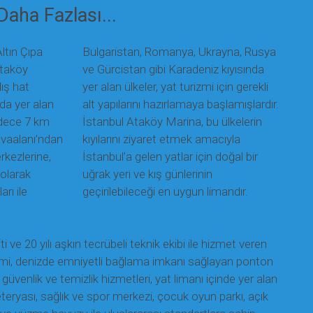
Daha Fazlası...
ltın Çıpa
Bulgaristan, Romanya, Ukrayna, Rusya
Ataköy
ve Gürcistan gibi Karadeniz kıyısında
dış hat
yer alan ülkeler, yat turizmi için gerekli
ada yer alan
alt yapılarını hazırlamaya başlamışlardır.
adece 7 km
İstanbul Ataköy Marina, bu ülkelerin
vaalanı’ndan
kıyılarını ziyaret etmek amacıyla
kezlerine,
İstanbul’a gelen yatlar için doğal bir
 olarak
uğrak yeri ve kış günlerinin
arı ile
geçirilebileceği en uygun limandır.
fti ve 20 yılı aşkın tecrübeli teknik ekibi ile hizmet veren
mi, denizde emniyetli bağlama imkanı sağlayan ponton
i güvenlik ve temizlik hizmetleri, yat limanı içinde yer alan
eteryası, sağlık ve spor merkezi, çocuk oyun parkı, açık