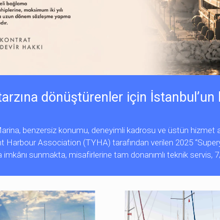
rzına dönüştürenler için İstanbul’un 
y Marina, benzersiz konumu, deneyimli kadrosu ve üstün hizmet a
ht Harbour Association (TYHA) tarafından verilen 2025 “Super
mkânı sunmakta, misafirlerine tam donanımlı teknik servis, 7/2