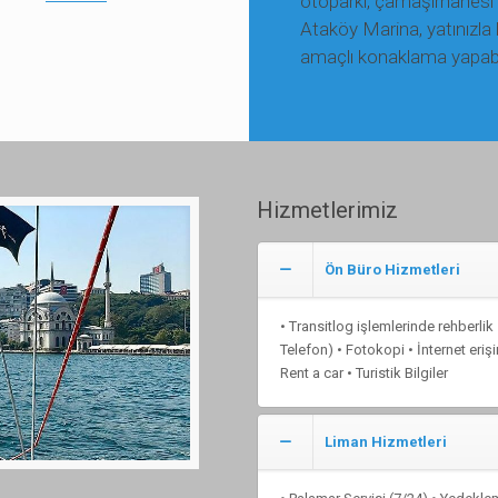
otoparkı, çamaşırhanesi 
Ataköy Marina, yatınızla 
amaçlı konaklama yapabi
Hizmetlerimiz
Ön Büro Hizmetleri
• Transitlog işlemlerinde rehberli
Telefon) • Fotokopi • İnternet eri
Rent a car • Turistik Bilgiler
Liman Hizmetleri