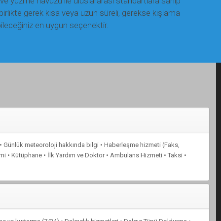
ve yüzme havuzu ile uluslararası standartlara sahip
birlikte gerek kısa veya uzun süreli, gerekse kışlama
leceğiniz en uygun seçenektir.
k • Günlük meteoroloji hakkında bilgi • Haberleşme hizmeti (Faks,
şimi • Kütüphane • İlk Yardım ve Doktor • Ambulans Hizmeti • Taksi •