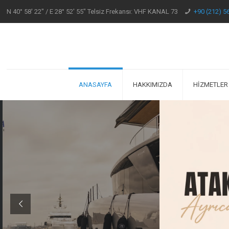
N 40° 58' 22" / E 28° 52' 55" Telsiz Frekansı: VHF KANAL 73
+90 (212) 5
ANASAYFA
HAKKIMIZDA
HİZMETLER