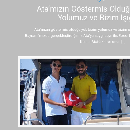
Ata’mızın Göstermiş Olduğu
Yolumuz ve Bizim Işı
Ata’mızın göstermiş olduğu yol; bizim yolumuz ve bizim ı
Bayramı’mızda gerçekleştirdiğimiz Ata’ya saygı seyri ile; Ebe
Kemal Atatürk’ü ve onun
[…]