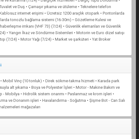
me ve kurtarma (7/24) • Dalgıçlık hizmetleri • Dalgıç Tüpü Doldurma •
 Tuvalet ve Duş • Çamaşır yıkama ve ütüleme • Teknelere telefon
• Kablosuz internet erişimi • Ücretsiz 1200 araçlık otopark • Pontonlarda
mlarda tonozlu bağlama sistemi (16-30m) • Gözetleme Kulesi ve
le haberleşme imkanı (VHF 73) (7/24) • Güvenlik elemanları ve Güvenlik
/24) • Yangın İkaz ve Söndürme Sistemleri • Motorin ve Euro dizel satışı
ışı (7/24) • Motor Yağı (7/24) • Market ve şarküteri • Yat Broker
i
ift • Mobil Vinç (10 tonluk) • Direk sökme-takma hizmeti • Karada park
suyla alt yıkama • Boya ve Polyester İşleri • Motor - Makine Bakım ve
p - Mobilya • Hidrolik sistem onarımı • Paslanmaz ve krom işleri •
Arma ve Donanım işleri • Havalandırma - Soğutma • Şişme Bot - Can Salı
z malzemeleri mağazaları