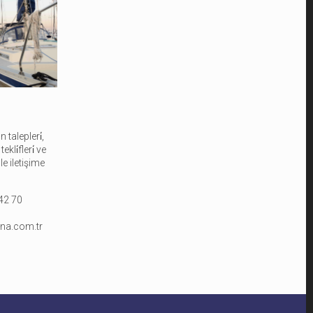
 talepleri̇,
kli̇fleri̇ ve
le iletişime
 42 70
na.com.tr