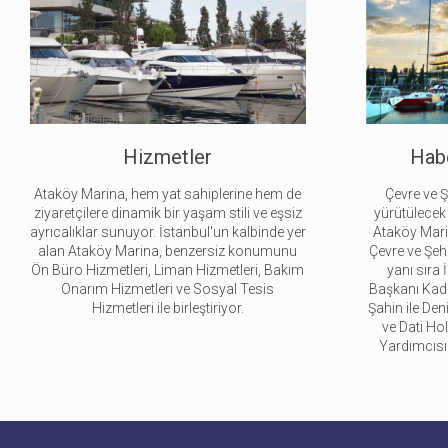
Habe
Hizmetler
Çevre ve Ş
Ataköy Marina, hem yat sahiplerine hem de
yürütülecek
ziyaretçilere dinamik bir yaşam stili ve eşsiz
Ataköy Marin
ayrıcalıklar sunuyor. İstanbul'un kalbinde yer
Çevre ve Şeh
alan Ataköy Marina, benzersiz konumunu
yanı sıra
Ön Büro Hizmetleri, Liman Hizmetleri, Bakım
Başkanı Kadi
Onarım Hizmetleri ve Sosyal Tesis
Şahin ile De
Hizmetleri ile birleştiriyor.
ve Dati H
Yardımcısı 