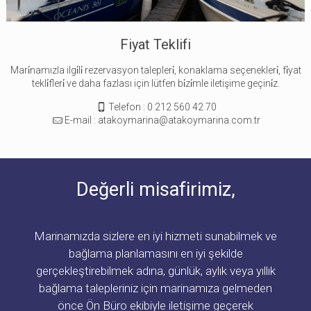
Fiyat Teklifi
Mari̇namızla ilgi̇li̇ rezervasyon talepleri̇, konaklama seçenekleri̇, fi̇yat
tekli̇fleri̇ ve daha fazlası için lütfen bi̇zi̇mle iletişime geçini̇z.
Telefon : 0 212 560 42 70
E-mail : atakoymarina@atakoymarina.com.tr
Değerli misafirimiz,
Marinamızda sizlere en iyi hizmeti sunabilmek ve
bağlama planlamasını en iyi şekilde
gerçekleştirebilmek adına, günlük, aylık veya yıllık
bağlama talepleriniz için marinamıza gelmeden
önce Ön Büro ekibiyle iletişime geçerek