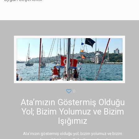
0
Ata’mızın Göstermiş Olduğu
Yol; Bizim Yolumuz ve Bizim
Işığımız
Ata’mızın göstermiş olduğu yol; bizim yolumuz ve bizim