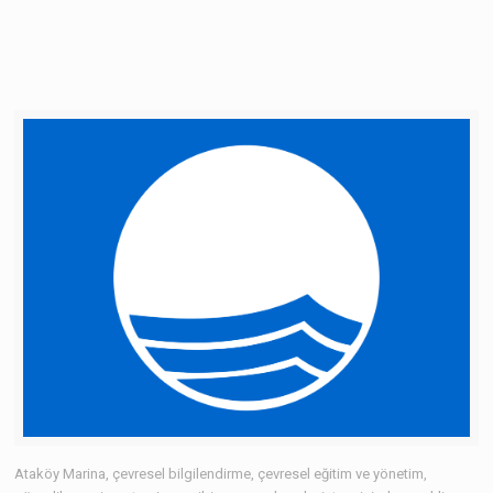
Ataköy Marina, çevresel bilgilendirme, çevresel eğitim ve yönetim,