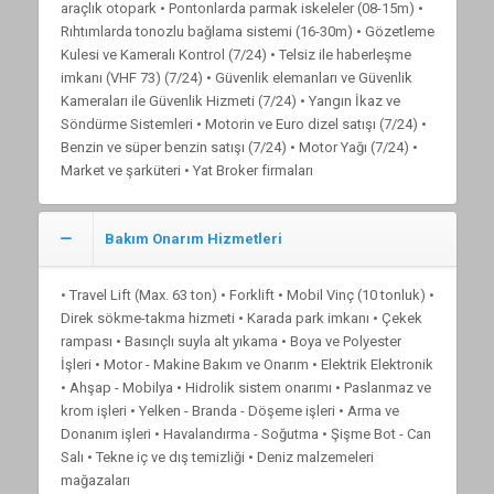
araçlık otopark • Pontonlarda parmak iskeleler (08-15m) •
Rıhtımlarda tonozlu bağlama sistemi (16-30m) • Gözetleme
Kulesi ve Kameralı Kontrol (7/24) • Telsiz ile haberleşme
imkanı (VHF 73) (7/24) • Güvenlik elemanları ve Güvenlik
Kameraları ile Güvenlik Hizmeti (7/24) • Yangın İkaz ve
Söndürme Sistemleri • Motorin ve Euro dizel satışı (7/24) •
Benzin ve süper benzin satışı (7/24) • Motor Yağı (7/24) •
Market ve şarküteri • Yat Broker firmaları
Bakım Onarım Hizmetleri
• Travel Lift (Max. 63 ton) • Forklift • Mobil Vinç (10 tonluk) •
Direk sökme-takma hizmeti • Karada park imkanı • Çekek
rampası • Basınçlı suyla alt yıkama • Boya ve Polyester
İşleri • Motor - Makine Bakım ve Onarım • Elektrik Elektronik
• Ahşap - Mobilya • Hidrolik sistem onarımı • Paslanmaz ve
krom işleri • Yelken - Branda - Döşeme işleri • Arma ve
Donanım işleri • Havalandırma - Soğutma • Şişme Bot - Can
Salı • Tekne iç ve dış temizliği • Deniz malzemeleri
mağazaları